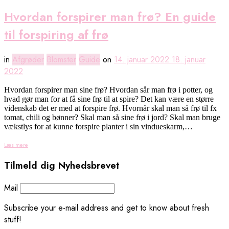
Hvordan forspirer man frø? En guide
til forspiring af frø
in
Afgrøder
Blomster
Guide
on
14. januar 2022
18. januar
2022
Hvordan forspirer man sine frø? Hvordan sår man frø i potter, og
hvad gør man for at få sine frø til at spire? Det kan være en større
videnskab det er med at forspire frø. Hvornår skal man så frø til fx
tomat, chili og bønner? Skal man så sine frø i jord? Skal man bruge
vækstlys for at kunne forspire planter i sin vindueskarm,…
Læs mere
Tilmeld dig Nyhedsbrevet
Mail
Subscribe your e-mail address and get to know about fresh
stuff!