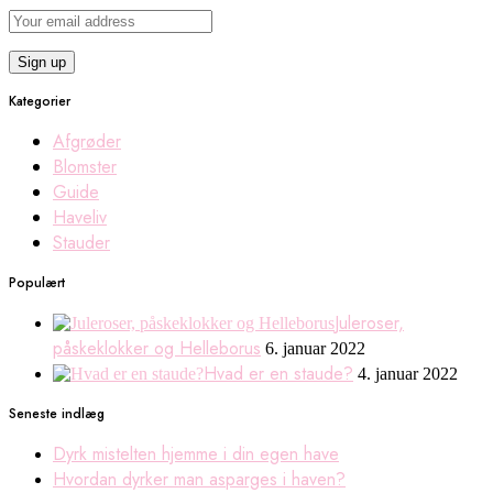
Kategorier
Afgrøder
Blomster
Guide
Haveliv
Stauder
Populært
Juleroser,
påskeklokker og Helleborus
6. januar 2022
Hvad er en staude?
4. januar 2022
Seneste indlæg
Dyrk mistelten hjemme i din egen have
Hvordan dyrker man asparges i haven?