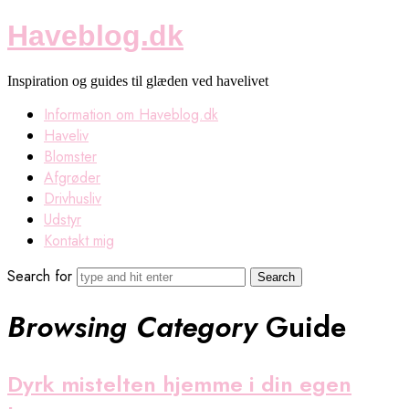
Haveblog.dk
Haveblog.dk
Inspiration og guides til glæden ved havelivet
Information om Haveblog.dk
Haveliv
Blomster
Afgrøder
Drivhusliv
Udstyr
Kontakt mig
Search for
Browsing Category
Guide
Dyrk mistelten hjemme i din egen