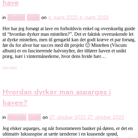
have
in
Blomster
Guide
on
4. marts 2025
4. marts 2025
Her har jeg forsøgt at lave en forholdsvis enkel og overskuelig guide
til “hvordan dyrker man mistelten?”. Det er faktisk overraskende let
at dyrke mistelten, men til gengæld kan det godt kræve et par forsøg,
før du for alvor har succes med dit projekt 🙂 Mistelten (Viscum
album) er en fascinerende halvsnylter, der tilfører haven et unikt
præg, især i vintermånederne, hvor dens hvide bær…
Læs mere
Hvordan dyrker man asparges i
haven?
in
Afgrøder
Guide
on
27. oktober 2023
27. oktober 2023
Jeg elsker asparges, og når forsommeren banker på døren, er det en
ultimativ luksusspise at sætte tænderne i en knasende sprød,