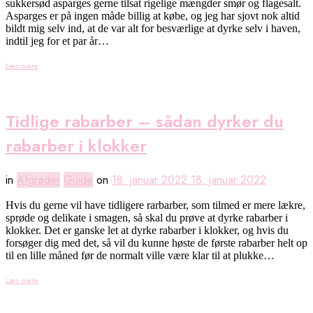
sukkersød asparges gerne tilsat rigelige mængder smør og flagesalt.
Asparges er på ingen måde billig at købe, og jeg har sjovt nok altid
bildt mig selv ind, at de var alt for besværlige at dyrke selv i haven,
indtil jeg for et par år…
Læs mere
Tidlige rabarber – sådan dyrker du
rabarber i klokker
in
Afgrøder
Guide
on
18. januar 2022
18. januar 2022
Hvis du gerne vil have tidligere rarbarber, som tilmed er mere lækre,
sprøde og delikate i smagen, så skal du prøve at dyrke rabarber i
klokker. Det er ganske let at dyrke rabarber i klokker, og hvis du
forsøger dig med det, så vil du kunne høste de første rabarber helt op
til en lille måned før de normalt ville være klar til at plukke…
Læs mere